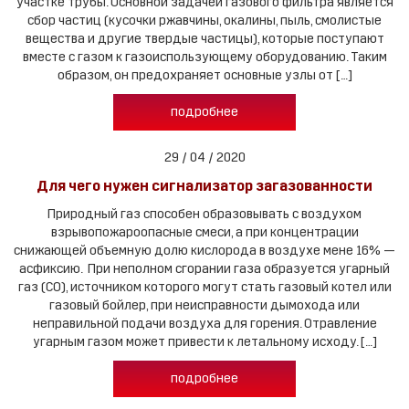
участке трубы. Основной задачей газового фильтра является
сбор частиц (кусочки ржавчины, окалины, пыль, смолистые
вещества и другие твердые частицы), которые поступают
вместе с газом к газоиспользующему оборудованию. Таким
образом, он предохраняет основные узлы от […]
подробнее
29 / 04 / 2020
Для чего нужен сигнализатор загазованности
Природный газ способен образовывать с воздухом
взрывопожароопасные смеси, а при концентрации
снижающей объемную долю кислорода в воздухе мене 16% —
асфиксию. При неполном сгорании газа образуется угарный
газ (CO), источником которого могут стать газовый котел или
газовый бойлер, при неисправности дымохода или
неправильной подачи воздуха для горения. Отравление
угарным газом может привести к летальному исходу. […]
подробнее