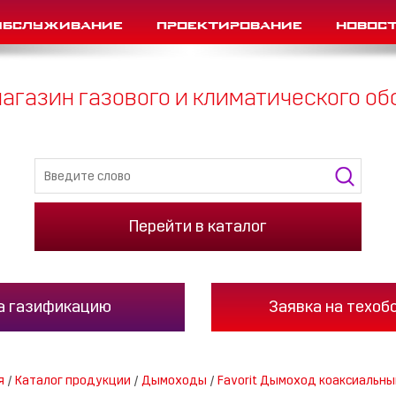
Обслуживание
Проектирование
Новос
агазин газового и климатического о
Перейти в каталог
а газификацию
Заявка на техоб
я
/
Каталог продукции
/
Дымоходы
/
Favorit Дымоход коаксиальны