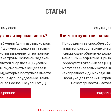
СТАТЬИ
/ 05 / 2020
29 / 04 / 
ужно ли переплачивать?!
Для чего нужен сигнализ
абжения (для газовых котлов,
Природный газ способен обр
д.) должна содержать газовый
взрывопожароопасные смеси
йства выполняется на прямом
снижающей объемную долю 
стке трубы. Основной задачей
мене 16% — асфиксию. При н
ляется сбор частиц (кусочки
образуется угарный газ (CO)
пыль, смолистые вещества и
могут стать газовый котел и
ы), которые поступают вместе
неисправности дымохода или
зующему оборудованию. Таким
воздуха для горения. Отра
аняет основные узлы от […]
может привести к летал
одробнее
подробн