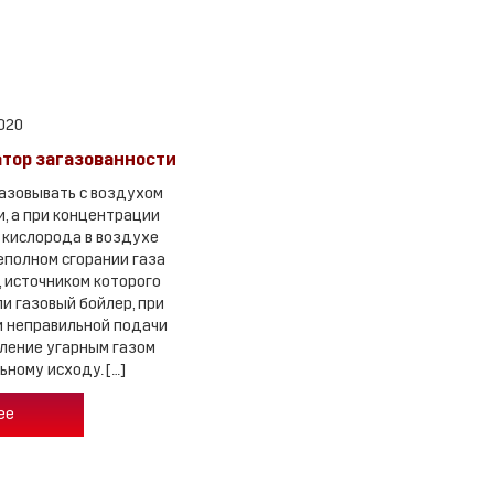
2020
атор загазованности
азовывать с воздухом
, а при концентрации
кислорода в воздухе
еполном сгорании газа
, источником которого
ли газовый бойлер, при
 неправильной подачи
вление угарным газом
ьному исходу. […]
ее