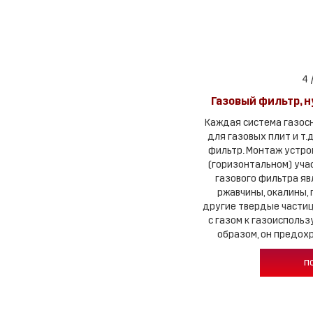
4 
Газовый фильтр, н
Каждая система газосн
для газовых плит и т.
фильтр. Монтаж устро
(горизонтальном) уча
газового фильтра яв
ржавчины, окалины, 
другие твердые частиц
с газом к газоисполь
образом, он предохр
п