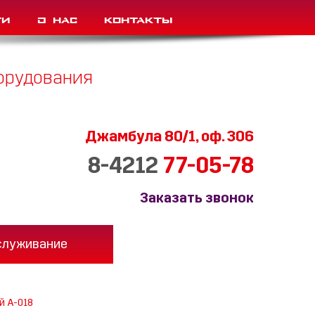
ти
О нас
Контакты
борудования
Джамбула 80/1,
оф. 306
8-4212
77-05-78
Заказать звонок
служивание
й А-018