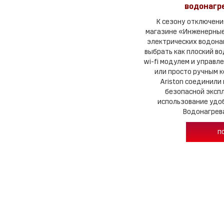
водонагре
К сезону отключени
магазине «Инженерные
электрических водонаг
выбрать как плоский вод
wi-fi модулем и управл
или просто ручным 
Ariston соединили 
безопасной экспл
использование удо
Водонагрев
п