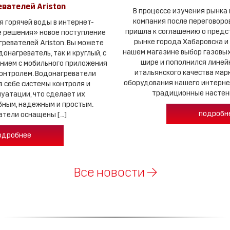
вателей Ariston
В процессе изучения рынка 
компания после переговоров
я горячей воды в интернет-
пришла к соглашению о предс
 решения» новое поступление
рынке города Хабаровска и 
ревателей Ariston. Вы можете
нашем магазине выбор газовых
онагреватель, так и круглый, с
шире и пополнился линей
ением с мобильного приложения
итальянского качества марк
контролем. Водонагреватели
оборудования нашего интерне
в себе системы контроля и
традиционные настенн
уатации, что сделает их
бным, надежным и простым.
подробн
атели оснащены […]
одробнее
Все новости →