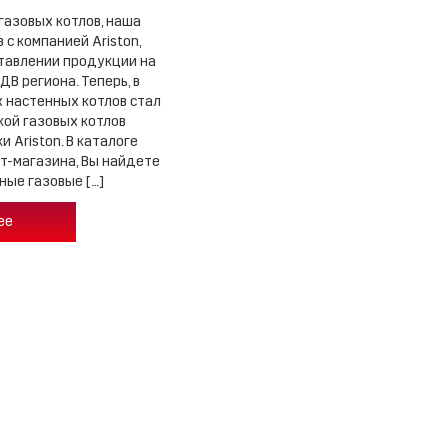
газовых котлов, наша
 с компанией Ariston,
тавлении продукции на
ДВ региона. Теперь, в
 настенных котлов стал
кой газовых котлов
и Ariston. В каталоге
т-магазина, Вы найдете
ые газовые […]
ее